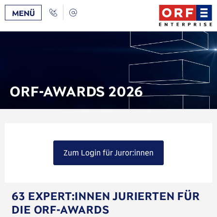
Zum
/
Zur
Call
Kontakt
MENÜ
Inhalt
Navigation
Back
[AK+1]
[AK+3]
ORF-AWARDS 2026
Zum Login für Juror:innen
63 EXPERT:INNEN JURIERTEN FÜR
DIE ORF-AWARDS