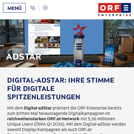
Zum
/
Zur
Call
Kontakt
MENÜ
Inhalt
Navigation
Back
[AK+1]
[AK+3]
ADSTAR
DIGITAL-ADSTAR: IHRE STIMME
FÜR DIGITALE
SPITZENLEISTUNGEN
Mit dem
Digital-adStar
prämiert die ORF-Enterprise bereits
zum dritten Mal herausragende Digitalkampagnen im
reichweitenstarken ORF.at-Network
mit 5,56 Millionen
Unique Usern (ÖWA Q1 2026). Mit dem Digital-adStar werden
sowohl Display-Kampagnen als auch ORF.at-