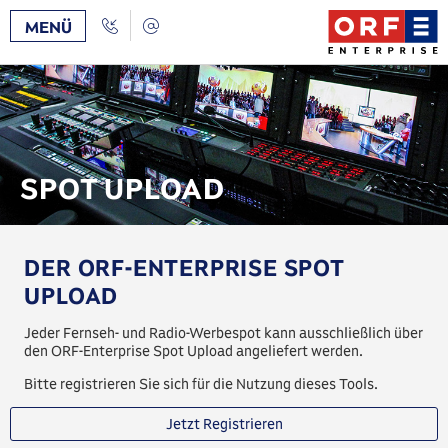
Zum
/
Zur
Call
Kontakt
MENÜ
Inhalt
Navigation
Back
[AK+1]
[AK+3]
SPOT UPLOAD
DER ORF-ENTERPRISE SPOT
UPLOAD
Jeder Fernseh- und Radio-Werbespot kann ausschließlich über
den ORF-Enterprise Spot Upload angeliefert werden.
Bitte registrieren Sie sich für die Nutzung dieses Tools.
Jetzt Registrieren