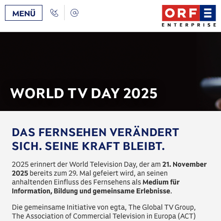
Zum
/
Zur
Call
Kontakt
MENÜ
Inhalt
Navigation
Back
[AK+1]
[AK+3]
WORLD TV DAY 2025
DAS FERNSEHEN VERÄNDERT
SICH. SEINE KRAFT BLEIBT.
2025 erinnert der World Television Day, der am
21. November
2025
bereits zum 29. Mal gefeiert wird, an seinen
anhaltenden Einfluss des Fernsehens als
Medium für
Information, Bildung und gemeinsame Erlebnisse
.
Die gemeinsame Initiative von egta, The Global TV Group,
The Association of Commercial Television in Europa (ACT)