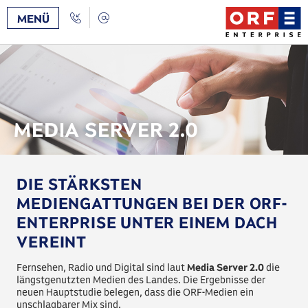
Zum
/
Zur
Call
Kontakt
MENÜ
Inhalt
Navigation
Back
[AK+1]
[AK+3]
MEDIA SERVER 2.0
DIE STÄRKSTEN
MEDIENGATTUNGEN BEI DER ORF-
ENTERPRISE UNTER EINEM DACH
VEREINT
Fernsehen, Radio und Digital sind laut
Media Server 2.0
die
längstgenutzten Medien des Landes. Die Ergebnisse der
neuen Hauptstudie belegen, dass die ORF-Medien ein
unschlagbarer Mix sind.