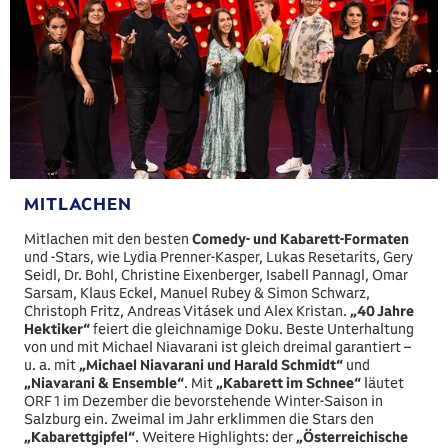
MITLACHEN
Mitlachen mit den besten
Comedy- und Kabarett-Formaten
und -Stars, wie Lydia Prenner-Kasper, Lukas Resetarits, Gery
Seidl, Dr. Bohl, Christine Eixenberger, Isabell Pannagl, Omar
Sarsam, Klaus Eckel, Manuel Rubey & Simon Schwarz,
Christoph Fritz, Andreas Vitásek und Alex Kristan.
„40 Jahre
Hektiker“
feiert die gleichnamige Doku. Beste Unterhaltung
von und mit Michael Niavarani ist gleich dreimal garantiert –
u. a. mit
„Michael Niavarani und Harald Schmidt“
und
„Niavarani & Ensemble“
. Mit
„Kabarett im Schnee“
läutet
ORF 1 im Dezember die bevorstehende Winter-Saison in
Salzburg ein. Zweimal im Jahr erklimmen die Stars den
„Kabarettgipfel“
. Weitere Highlights: der
„Österreichische