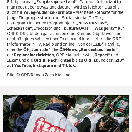
Erfolgsformat
„Frag das ganze Land“
. Ganz nach dem Motto:
man redet über etwas und dadurch wird es leichter. Das gilt
auch für
Young-Audience-Formate
– vier neue Formate für die
junge Zielgruppe starten auf Social Media (TikTok,
Instagram) im neuen Programmjahr:
„NOWUKNOW“
,.
„checkst du“
,
„foodlab“
und
„kulturGOATs“
.
„Was geht?“
auf
ORF KIDS gibt den ganz Jungen eine Stimme.Objektives und
unabhängiges Wissen über Fakten und Infos liefern die
ORF-
Infoformate
in TV, Radio und online – von der
„ZIB“
-Familie,
über die
Ö1-„Journale“
, die
Ö3-News
,
„Bundesland heute“
,
die
Regionalnachrichten
, ORF-Magazine wie
„Report“
und
„Eco“
und die
ORF III-Nachrichten
bis zu
ORF.at
und der
„ZIB“
auf YouTube, Instagram und Tiktok
.
Bild: © ORF/Roman Zach-Kiesling