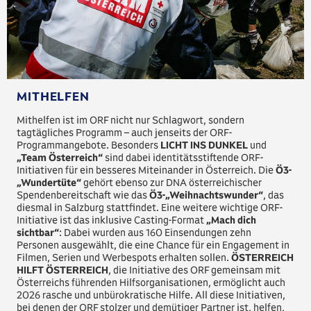
MITHELFEN
Mithelfen ist im ORF nicht nur Schlagwort, sondern
tagtägliches Programm – auch jenseits der ORF-
Programmangebote. Besonders
LICHT INS DUNKEL
und
„Team Österreich“
sind dabei identitätsstiftende ORF-
Initiativen für ein besseres Miteinander in Österreich. Die
Ö3-
„Wundertüte“
gehört ebenso zur DNA österreichischer
Spendenbereitschaft wie das
Ö3-„Weihnachtswunder“
, das
diesmal in Salzburg stattfindet. Eine weitere wichtige ORF-
Initiative ist das inklusive Casting-Format
„Mach dich
sichtbar“
: Dabei wurden aus 160 Einsendungen zehn
Personen ausgewählt, die eine Chance für ein Engagement in
Filmen, Serien und Werbespots erhalten sollen.
ÖSTERREICH
HILFT ÖSTERREICH
, die Initiative des ORF gemeinsam mit
Österreichs führenden Hilfsorganisationen, ermöglicht auch
2026 rasche und unbürokratische Hilfe. All diese Initiativen,
bei denen der ORF stolzer und demütiger Partner ist, helfen,