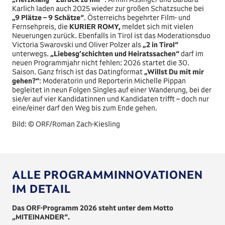
Karlich laden auch 2025 wieder zur großen Schatzsuche bei
„9 Plätze – 9 Schätze“
. Österreichs begehrter Film- und
Fernsehpreis, die
KURIER ROMY,
meldet sich mit vielen
Neuerungen zurück. Ebenfalls in Tirol ist das Moderationsduo
Victoria Swarovski und Oliver Polzer als
„2 in Tirol“
unterwegs.
„Liebesg’schichten und Heiratssachen“
darf im
neuen Programmjahr nicht fehlen: 2026 startet die 30.
Saison. Ganz frisch ist das Datingformat
„Willst Du mit mir
gehen?“
: Moderatorin und Reporterin Michelle Pippan
begleitet in neun Folgen Singles auf einer Wanderung, bei der
sie/er auf vier Kandidatinnen und Kandidaten trifft – doch nur
eine/einer darf den Weg bis zum Ende gehen.
Bild: © ORF/Roman Zach-Kiesling
ALLE PROGRAMMINNOVATIONEN
IM DETAIL
Das ORF-Programm 2026 steht unter dem Motto
„MITEINANDER“.