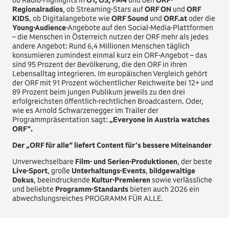
Regionalradios
, ob Streaming-Stars auf
ORF ON
und
ORF
KIDS
, ob Digitalangebote wie
ORF Sound
und
ORF.at
oder die
Young-Audience
-Angebote auf den Social-Media-Plattformen
– die Menschen in Österreich nutzen der ORF mehr als jedes
andere Angebot: Rund 6,4 Millionen Menschen täglich
konsumieren zumindest einmal kurz ein ORF-Angebot – das
sind 95 Prozent der Bevölkerung, die den ORF in ihren
Lebensalltag integrieren. Im europäischen Vergleich gehört
der ORF mit 91 Prozent wöchentlicher Reichweite bei 12+ und
89 Prozent beim jungen Publikum jeweils zu den drei
erfolgreichsten öffentlich-rechtlichen Broadcastern. Oder,
wie es Arnold Schwarzenegger im Trailer der
Programmpräsentation sagt:
„Everyone in Austria watches
ORF“.
Der „ORF für alle“ liefert Content für’s bessere Miteinander
Unverwechselbare
Film- und Serien-Produktionen
, der beste
Live-Sport
, große
Unterhaltungs-Events
,
bildgewaltige
Dokus
, beeindruckende
Kultur-Premieren
sowie verlässliche
und beliebte
Programm-Standards
bieten auch 2026 ein
abwechslungsreiches PROGRAMM FÜR ALLE.