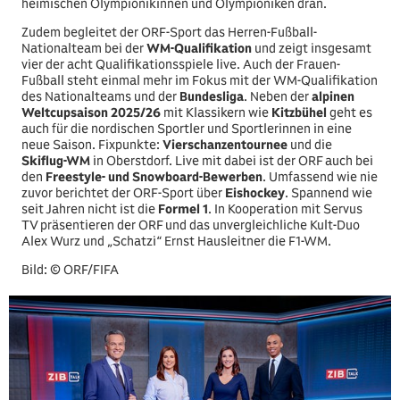
heimischen Olympionikinnen und Olympioniken dran.
Zudem begleitet der ORF-Sport das Herren-Fußball-
Nationalteam bei der
WM-Qualifikation
und zeigt insgesamt
vier der acht Qualifikationsspiele live. Auch der Frauen-
Fußball steht einmal mehr im Fokus mit der WM-Qualifikation
des Nationalteams und der
Bundesliga
. Neben der
alpinen
Weltcupsaison 2025/26
mit Klassikern wie
Kitzbühel
geht es
auch für die nordischen Sportler und Sportlerinnen in eine
neue Saison. Fixpunkte:
Vierschanzentournee
und die
Skiflug-WM
in Oberstdorf. Live mit dabei ist der ORF auch bei
den
Freestyle- und Snowboard-Bewerben
. Umfassend wie nie
zuvor berichtet der ORF-Sport über
Eishockey
. Spannend wie
seit Jahren nicht ist die
Formel 1
. In Kooperation mit Servus
TV präsentieren der ORF und das unvergleichliche Kult-Duo
Alex Wurz und „Schatzi“ Ernst Hausleitner die F1-WM.
Bild: © ORF/FIFA