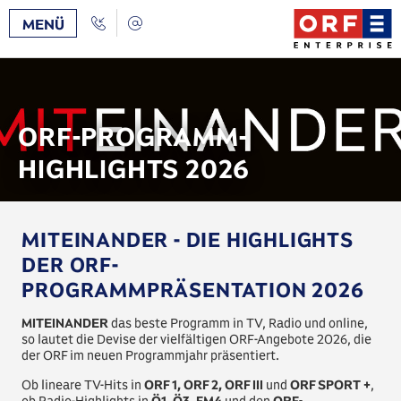
Zum
/
Zur
Call
Kontakt
MENÜ
Inhalt
Navigation
Back
[AK+1]
[AK+3]
ORF-PROGRAMM-
HIGHLIGHTS 2026
MITEINANDER - DIE HIGHLIGHTS
DER ORF-
PROGRAMMPRÄSENTATION 2026
MITEINANDER
das beste Programm in TV, Radio und online,
so lautet die Devise der vielfältigen ORF-Angebote 2026, die
der ORF im neuen Programmjahr präsentiert.
Ob lineare TV-Hits in
ORF 1, ORF 2, ORF III
und
ORF SPORT +
,
ob Radio-Highlights in
Ö1, Ö3, FM4
und den
ORF-