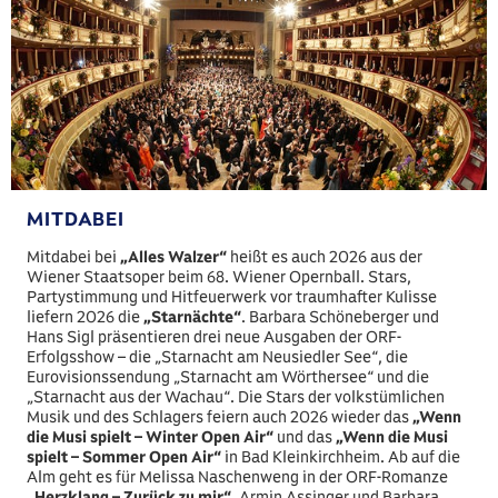
MITDABEI
Mitdabei bei
„Alles Walzer“
heißt es auch 2026 aus der
Wiener Staatsoper beim 68. Wiener Opernball. Stars,
Partystimmung und Hitfeuerwerk vor traumhafter Kulisse
liefern 2026 die
„Starnächte“
. Barbara Schöneberger und
Hans Sigl präsentieren drei neue Ausgaben der ORF-
Erfolgsshow – die „Starnacht am Neusiedler See“, die
Eurovisionssendung „Starnacht am Wörthersee“ und die
„Starnacht aus der Wachau“. Die Stars der volkstümlichen
Musik und des Schlagers feiern auch 2026 wieder das
„Wenn
die Musi spielt – Winter Open Air“
und das
„Wenn die Musi
spielt – Sommer Open Air“
in Bad Kleinkirchheim. Ab auf die
Alm geht es für Melissa Naschenweng in der ORF-Romanze
„Herzklang – Zurück zu mir“
. Armin Assinger und Barbara