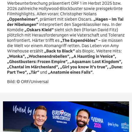
Werbeunterbrechung präsentiert ORF 1 im Herbst 2025 bzw.
2026 zahlreiche Hollywood-Blockbuster sowie preisgekrönte
Filmhighlights. Allen voran: Christopher Nolans
„Oppenheimer“
, prämiert mit sieben Oscars.
„Hagen – Im Tal
der Nibelungen“
interpretiert den Sagenklassiker neu. In der
Komödie
„Oskars Kleid“
sieht sich Ben (Florian David Fitz)
plötzlich mit Herausforderungen wie Vaterschaft und Toleranz
konfrontiert. Härter trifft es
„The Expend4bles“
– sie müssen
die Welt vor einem Atomangriff retten. Das Leben von Amy
Winehouse erzählt
„Back to Black“
als Biopic. Weitere Hits:
„Wonka“, „Wochenendrebellen“, „A Haunting in Venice“,
„Ghostbusters: Frozen Empire“, „Aquaman: Lost Kingdom“,
„Chantal im Märchenland“, „Girl you know it's true“, „Dune:
Part Two“, „Tár“
und
„Anatomie eines Falls“
.
Bild: © ORF/Universal