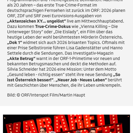
als 20 Jahren – das erste True-Crime-Format im
deutschsprachigen Fernsehen ist zurück im ORF: 2026 planen
ORF, ZDF und SRF zwei Eurovisions-Ausgaben von
„Aktenzeichen XY... ungelöst“
live am Mittwochhauptabend.
Dazu kommen
True-Crime-Dokus
wie „Vienna Killing – Die
Unterweger Story“ oder „Die Eislady“, ein Film über das
heutige Leben der wohl berühmtesten Mörderin Österreichs.
„Dok 1“
widmet sich auch 2026 brisanten Topics. Oftmals mit
einer Prise Selbstironie führen Lisa Gadenstätter und Hanno
Settele durch die Sendungen. Das Investigativ-Magazin
„Akte Betrug“
warnt in der ORF-1-Primetime vor neuen und
bekannten Betrugsmaschen und deckt die Methoden auf.
Silvia Schneider hat 2026 eine Mission: Unter dem Motto
„Gesund leben - richtig essen“ steht ihre neue Sendung
„So
isst Österreich besser!“
.
„Neuer Job - Neues Leben“
berührt
mit Geschichten über Menschen, die ihr Leben umkrempeln.
Bild: © ORF/Interspot Film/Martin Haupt