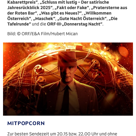
Kabarettpreis“
,
„Schluss mit lustig – Der satirische
Jahresrückblick 2025“
,
„Fakt oder Fake“
,
„Pratersterne aus
der Roten Bar“
,
„Was gibt es Neues?“
,
„Willkommen
Österreich“
,
„Maschek“
,
„Gute Nacht Österreich“
,
„Die
Tafelrunde“
und die
ORF-III-„Donnerstag Nacht“
.
Bild: © ORF/E&A Film/Hubert Mican
MITPOPCORN
Zur besten Sendezeit um 20.15 bzw. 22.00 Uhr und ohne