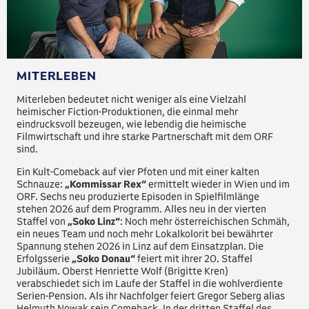
MITERLEBEN
Miterleben bedeutet nicht weniger als eine Vielzahl
heimischer Fiction-Produktionen, die einmal mehr
eindrucksvoll bezeugen, wie lebendig die heimische
Filmwirtschaft und ihre starke Partnerschaft mit dem ORF
sind.
Ein Kult-Comeback auf vier Pfoten und mit einer kalten
Schnauze:
„Kommissar Rex“
ermittelt wieder in Wien und im
ORF. Sechs neu produzierte Episoden in Spielfilmlänge
stehen 2026 auf dem Programm. Alles neu in der vierten
Staffel von
„Soko Linz“
: Noch mehr österreichischen Schmäh,
ein neues Team und noch mehr Lokalkolorit bei bewährter
Spannung stehen 2026 in Linz auf dem Einsatzplan. Die
Erfolgsserie
„Soko Donau“
feiert mit ihrer 20. Staffel
Jubiläum. Oberst Henriette Wolf (Brigitte Kren)
verabschiedet sich im Laufe der Staffel in die wohlverdiente
Serien-Pension. Als ihr Nachfolger feiert Gregor Seberg alias
Helmuth Nowak sein Comeback. In der dritten Staffel des