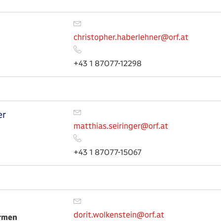
christopher.haberlehner@orf.at
+43 1 87077-12298
er
matthias.seiringer@orf.at
+43 1 87077-15067
dorit.wolkenstein@orf.at
ormen