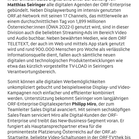
Matthias Seiringer
alle digitalen Agenden der ORF-Enterprise
gebündelt. Neben Displaywerbung im intensiv genutzten
ORF.at-Network mit seinen 17 Channels, das mittlerweile an
einem durchschnittlichen Tag von 1,899 Millionen
Österreicher:innen (ÖWA 2022-I) genutzt wird, sind in dieser
Division auch die beliebten Streaming-Ads im Bereich Video
und Audio buchbar. Neben bewährten Medien, wie dem ORF
TELETEXT, der auch im Web und mittels App stark genutzt
wird und rund 900.000 Menschen pro Woche als verlässliche
Informationsquelle dient, fallen auch sämtliche neuen
digitalen und technologischen Produktentwicklungen wie
etwa das kürzlich vorgestellte TV-LOAD in Seiringers
Verantwortungsbereich.
Somit können alle digitalen Werbemöglichkeiten
unkompliziert gebucht und beispielsweise Display- und Video-
Kampagnen noch einfacher und effizienter kombiniert
werden. Unterstützung bekommt Seiringer vom langjährigen
ORF-Enterprise-Digitalexperten
Philipp Miro
, der zum
Teamleiter Sales Digital avanciert. Mit seinem sechsköpfigen
Sales-Team serviciert Miro alle Digital-Kunden der ORF-
Enterprise und treibt das New-Business-Segment voran. Er
fungiert als Hauptansprechpartner etwa für die
prominenteste Platzierung Österreichs auf der ORF.at-
Startseite, beliebte Video-Schaltungen in der ORF-TVthek bis