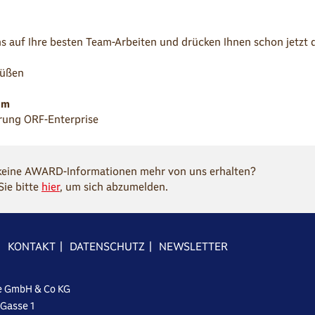
s auf Ihre besten Team-Arbeiten und drücken Ihnen schon jetzt
rüßen
hm
rung ORF-Enterprise
keine AWARD-Informationen mehr von uns erhalten?
Sie bitte
hier
, um sich abzumelden.
|
KONTAKT
|
DATENSCHUTZ
|
NEWSLETTER
e GmbH & Co KG
-Gasse 1