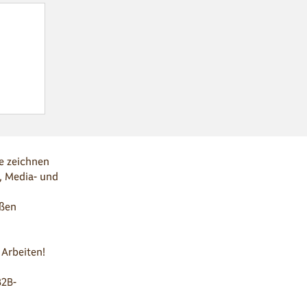
he zeichnen
, Media- und
oßen
 Arbeiten!
B2B-