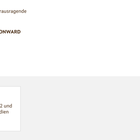
erausragende
ONWARD
22 und
dien