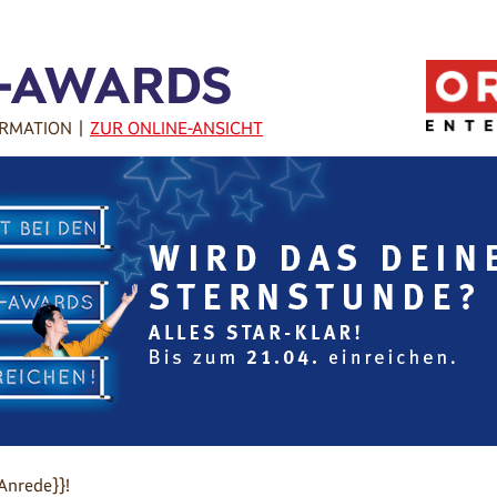
-AWARDS
RMATION |
ZUR ONLINE-ANSICHT
Anrede}}!