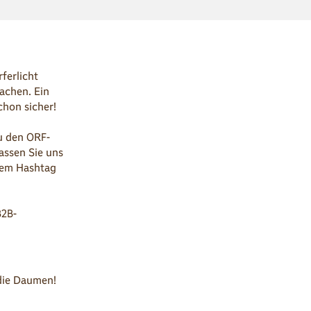
ferlicht
achen. Ein
chon sicher!
zu den ORF-
assen Sie uns
 dem Hashtag
B2B-
 die Daumen!