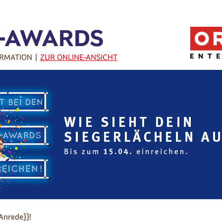
-AWARDS
RMATION |
ZUR ONLINE-ANSICHT
Anrede}}!