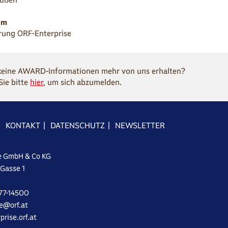
hm
rung ORF-Enterprise
keine AWARD-Informationen mehr von uns erhalten?
Sie bitte
hier
, um sich abzumelden.
|
KONTAKT
|
DATENSCHUTZ
|
NEWSLETTER
e GmbH & Co KG
-Gasse 1
077-14500
se@orf.at
prise.orf.at