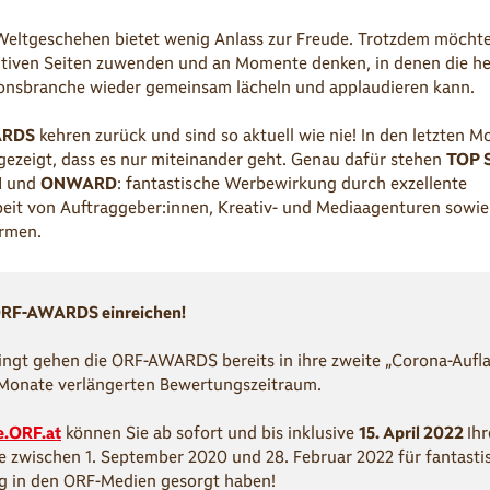
Weltgeschehen bietet wenig Anlass zur Freude. Trotzdem möchte
itiven Seiten zuwenden und an Momente denken, in denen die h
nsbranche wieder gemeinsam lächeln und applaudieren kann.
ARDS
kehren zurück und sind so aktuell wie nie! In den letzten M
 gezeigt, dass es nur miteinander geht. Genau dafür stehen
TOP 
N
und
ONWARD
: fantastische Werbewirkung durch exzellente
it von Auftraggeber:innen, Kreativ- und Mediaagenturen sowie
irmen.
 ORF-AWARDS einreichen!
ngt gehen die ORF-AWARDS bereits in ihre zweite „Corona-Aufla
 Monate verlängerten Bewertungszeitraum.
e.ORF.at
können Sie ab sofort und bis inklusive
15. April 2022
Ihr
ie zwischen 1. September 2020 und 28. Februar 2022 für fantasti
 in den ORF-Medien gesorgt haben!