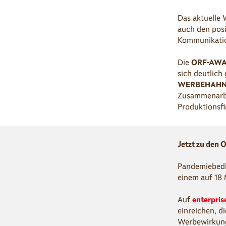
Das aktuelle 
auch den pos
Kommunikatio
Die
ORF-AW
sich deutlich
WERBEHAH
Zusammenarbe
Produktionsf
Jetzt zu den
Pandemiebedi
einem auf 18
Auf
enterpris
einreichen, d
Werbewirkung