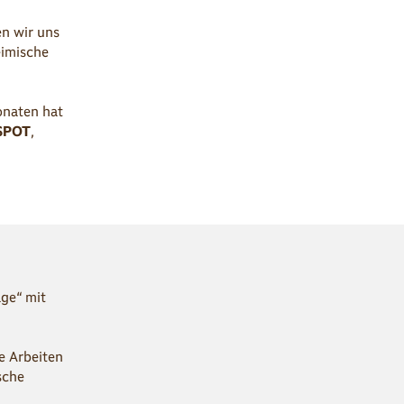
n wir uns
eimische
onaten hat
SPOT
,
ge“ mit
e Arbeiten
sche