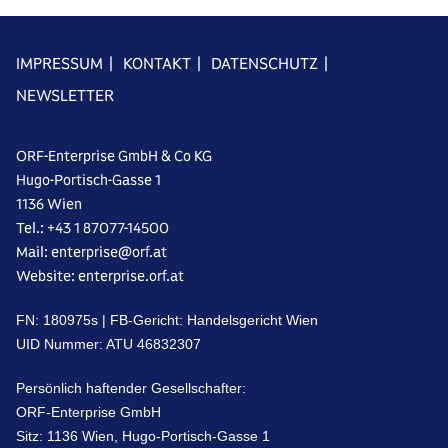
IMPRESSUM
|
KONTAKT
|
DATENSCHUTZ
|
NEWSLETTER
ORF-Enterprise GmbH & Co KG
Hugo-Portisch-Gasse 1
1136 Wien
Tel.: +43 1 87077-14500
Mail: enterprise@orf.at
Website: enterprise.orf.at
FN: 18‌09‌75s | FB-Gericht: Handelsgericht Wien
UID Nummer: A‌TU 46‌83‌23‌07
Persönlich haftender Gesellschafter:
ORF-Enterprise GmbH
Sitz: 1‌13‌6 Wien, Hugo-Portisch-Gasse ‌1