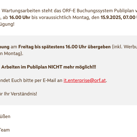
 Wartungsarbeiten steht das ORF-E Buchungssystem Publiplan v
5
, ab
16.00 Uhr
bis voraussichtlich Montag, den
15.9.2025, 07.00
fügung!
bung
am
Freitag bis spätestens 16.00 Uhr
übergeben
(inkl. Werb
n Montag).
n Arbeiten im Publiplan NICHT mehr möglich!!!
ndet Euch bitte per E-Mail an
it.enterprise@orf.at
.
r Ihr Verständnis!
rüßen
-Team