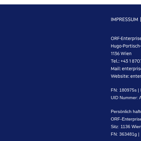
IMPRESSUM
ORF-Enterpris
Hugo-Portisch
1136 Wien
Tel.: +43 1 87
Mail: enterpri
Website: enter
FN: 18‌09‌75s 
UID Nummer: A‌
Persönlich haft
ORF-Enterpri
Sitz: 1‌13‌6 Wi
FN: 3‌63‌48‌1g 