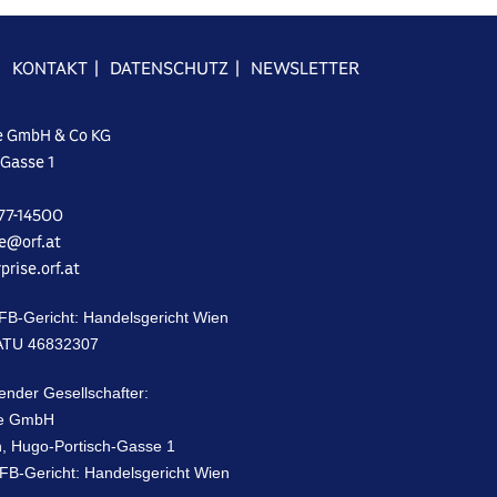
|
KONTAKT
|
DATENSCHUTZ
|
NEWSLETTER
e GmbH & Co KG
-Gasse 1
077-14500
se@orf.at
prise.orf.at
| FB-Gericht: Handelsgericht Wien
TU 46‌83‌23‌07
ender Gesellschafter:
se GmbH
en, Hugo-Portisch-Gasse ‌1
| FB-Gericht: Handelsgericht Wien