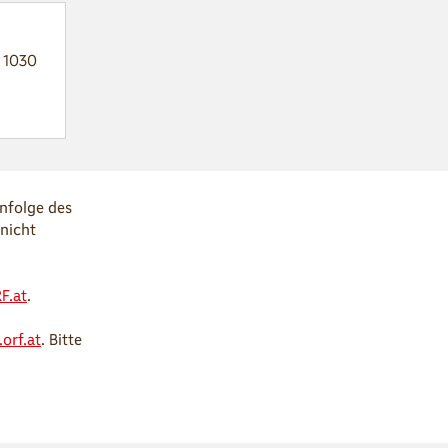
, 1030
enfolge des
 nicht
F.at
.
orf.at
. Bitte