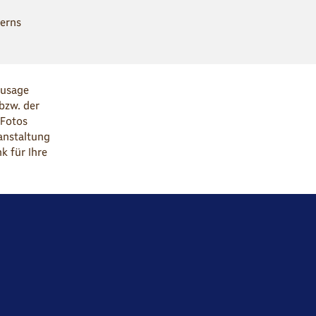
erns
Zusage
 bzw. der
 Fotos
anstaltung
k für Ihre