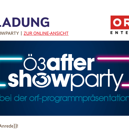
LADUNG
OWPARTY |
ZUR ONLINE-ANSICHT
Anrede}}!