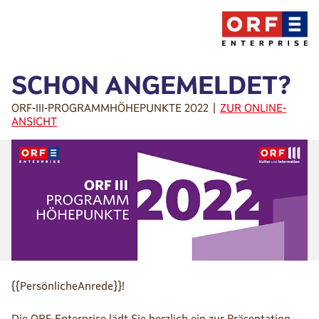
SCHON ANGEMELDET?
ORF-III-PROGRAMMHÖHEPUNKTE 2022 |
ZUR ONLINE-
ANSICHT
{{PersönlicheAnrede}}!
Die ORF-Enterprise lädt Sie herzlich ein zur Präsentation