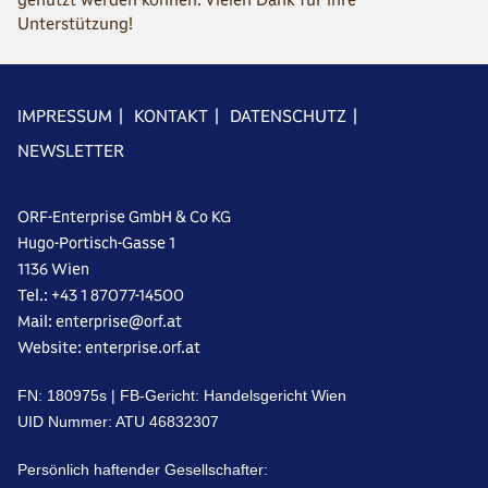
Unterstützung!
IMPRESSUM
|
KONTAKT
|
DATENSCHUTZ
|
NEWSLETTER
ORF-Enterprise GmbH & Co KG
Hugo-Portisch-Gasse 1
1136 Wien
Tel.: +43 1 87077-14500
Mail: enterprise@orf.at
Website: enterprise.orf.at
FN: 18‌09‌75s | FB-Gericht: Handelsgericht Wien
UID Nummer: A‌TU 46‌83‌23‌07
Persönlich haftender Gesellschafter: