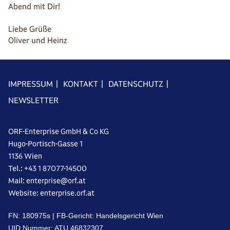
Abend mit Dir!
Liebe Grüße
Oliver und Heinz
IMPRESSUM
|
KONTAKT
|
DATENSCHUTZ
|
NEWSLETTER
ORF-Enterprise GmbH & Co KG
Hugo-Portisch-Gasse 1
1136 Wien
Tel.: +43 1 87077-14500
Mail: enterprise@orf.at
Website: enterprise.orf.at
FN: 18‌09‌75s | FB-Gericht: Handelsgericht Wien
UID Nummer: A‌TU 46‌83‌23‌07