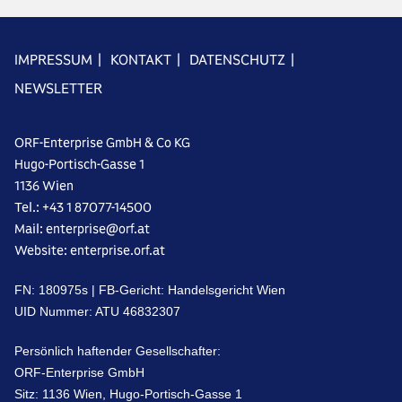
IMPRESSUM
|
KONTAKT
|
DATENSCHUTZ
|
NEWSLETTER
ORF-Enterprise GmbH & Co KG
Hugo-Portisch-Gasse 1
1136 Wien
Tel.: +43 1 87077-14500
Mail: enterprise@orf.at
Website: enterprise.orf.at
FN: 18‌09‌75s | FB-Gericht: Handelsgericht Wien
UID Nummer: A‌TU 46‌83‌23‌07
Persönlich haftender Gesellschafter:
ORF-Enterprise GmbH
Sitz: 1‌13‌6 Wien, Hugo-Portisch-Gasse ‌1