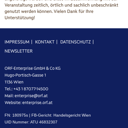
Veranstaltung zeitlich, örtlich und sachlich unbeschränkt
genutzt werden können. Vielen Dank für Ihre
Unterstützung!
IMPRESSUM
|
KONTAKT
|
DATENSCHUTZ
|
NEWSLETTER
ORF-Enterprise GmbH & Co KG
Hugo-Portisch-Gasse 1
1136 Wien
Tel.: +43 1 87077-14500
Mail: enterprise@orf.at
Website: enterprise.orf.at
FN: 18‌09‌75s | FB-Gericht: Handelsgericht Wien
UID Nummer: A‌TU 46‌83‌23‌07