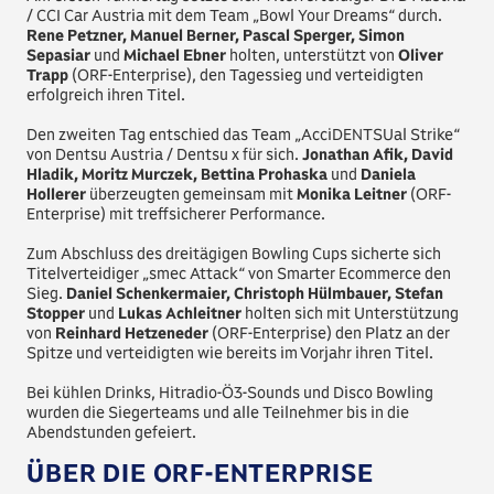
/ CCI Car Austria mit dem Team „Bowl Your Dreams“ durch.
Rene Petzner, Manuel Berner, Pascal Sperger, Simon
Sepasiar
und
Michael Ebner
holten, unterstützt von
Oliver
Trapp
(ORF-Enterprise), den Tagessieg und verteidigten
erfolgreich ihren Titel.
Den zweiten Tag entschied das Team „AcciDENTSUal Strike“
von Dentsu Austria / Dentsu x für sich.
Jonathan Afik, David
Hladik, Moritz Murczek, Bettina Prohaska
und
Daniela
Hollerer
überzeugten gemeinsam mit
Monika Leitner
(ORF-
Enterprise) mit treffsicherer Performance.
Zum Abschluss des dreitägigen Bowling Cups sicherte sich
Titelverteidiger „smec Attack“ von Smarter Ecommerce den
Sieg.
Daniel Schenkermaier, Christoph Hülmbauer, Stefan
Stopper
und
Lukas Achleitner
holten sich mit Unterstützung
von
Reinhard Hetzeneder
(ORF-Enterprise) den Platz an der
Spitze und verteidigten wie bereits im Vorjahr ihren Titel.
Bei kühlen Drinks, Hitradio-Ö3-Sounds und Disco Bowling
wurden die Siegerteams und alle Teilnehmer bis in die
Abendstunden gefeiert.
ÜBER DIE ORF-ENTERPRISE