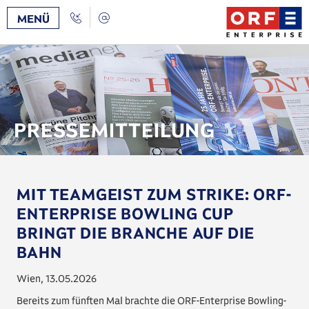
Zum
/
Zur
Call
Kontakt
MENÜ
Inhalt
Navigation
Back
[AK+1]
[AK+3]
PRESSEMITTEILUNG
MIT TEAMGEIST ZUM STRIKE: ORF-
ENTERPRISE BOWLING CUP
BRINGT DIE BRANCHE AUF DIE
BAHN
Wien,
13.05.2026
Bereits zum fünften Mal brachte die ORF-Enterprise Bowling-