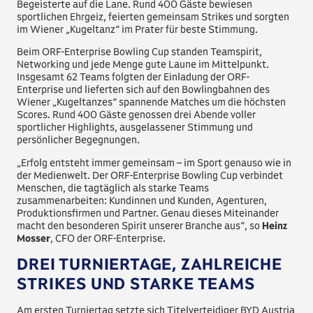
Begeisterte auf die Lane. Rund 400 Gäste bewiesen
sportlichen Ehrgeiz, feierten gemeinsam Strikes und sorgten
im Wiener „Kugeltanz“ im Prater für beste Stimmung.
Beim ORF-Enterprise Bowling Cup standen Teamspirit,
Networking und jede Menge gute Laune im Mittelpunkt.
Insgesamt 62 Teams folgten der Einladung der ORF-
Enterprise und lieferten sich auf den Bowlingbahnen des
Wiener „Kugeltanzes“ spannende Matches um die höchsten
Scores. Rund 400 Gäste genossen drei Abende voller
sportlicher Highlights, ausgelassener Stimmung und
persönlicher Begegnungen.
„Erfolg entsteht immer gemeinsam – im Sport genauso wie in
der Medienwelt. Der ORF-Enterprise Bowling Cup verbindet
Menschen, die tagtäglich als starke Teams
zusammenarbeiten: Kundinnen und Kunden, Agenturen,
Produktionsfirmen und Partner. Genau dieses Miteinander
macht den besonderen Spirit unserer Branche aus“, so
Heinz
Mosser
, CFO der ORF-Enterprise.
DREI TURNIERTAGE, ZAHLREICHE
STRIKES UND STARKE TEAMS
Am ersten Turniertag setzte sich Titelverteidiger BYD Austria