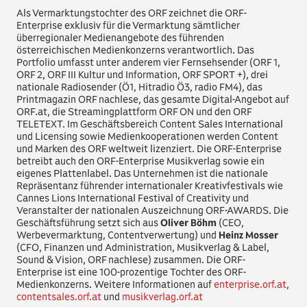
Als Vermarktungstochter des ORF zeichnet die ORF-
Enterprise exklusiv für die Vermarktung sämtlicher
überregionaler Medienangebote des führenden
österreichischen Medienkonzerns verantwortlich. Das
Portfolio umfasst unter anderem vier Fernsehsender (ORF 1,
ORF 2, ORF III Kultur und Information, ORF SPORT +), drei
nationale Radiosender (Ö1, Hitradio Ö3, radio FM4), das
Printmagazin ORF nachlese, das gesamte Digital-Angebot auf
ORF.at, die Streamingplattform ORF ON und den ORF
TELETEXT. Im Geschäftsbereich Content Sales International
und Licensing sowie Medienkooperationen werden Content
und Marken des ORF weltweit lizenziert. Die ORF-Enterprise
betreibt auch den ORF-Enterprise Musikverlag sowie ein
eigenes Plattenlabel. Das Unternehmen ist die nationale
Repräsentanz führender internationaler Kreativfestivals wie
Cannes Lions International Festival of Creativity und
Veranstalter der nationalen Auszeichnung ORF-AWARDS. Die
Geschäftsführung setzt sich aus
Oliver Böhm
(CEO,
Werbevermarktung, Contentverwertung) und
Heinz Mosser
(CFO, Finanzen und Administration, Musikverlag & Label,
Sound & Vision, ORF nachlese) zusammen. Die ORF-
Enterprise ist eine 100-prozentige Tochter des ORF-
Medienkonzerns. Weitere Informationen auf
enterprise.orf.at
,
contentsales.orf.at
und
musikverlag.orf.at