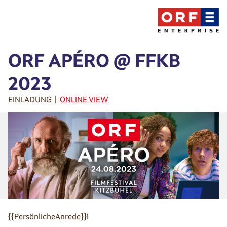
ORF APÉRO @ FFKB
2023
EINLADUNG |
ONLINE VIEW
{{PersönlicheAnrede}}!