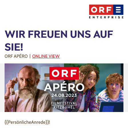
WIR FREUEN UNS AUF
SIE!
ORF APÉRO |
ONLINE VIEW
{{PersönlicheAnrede}}!