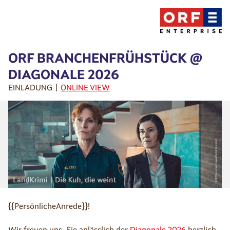
ORF BRANCHENFRÜHSTÜCK @
DIAGONALE 2026
EINLADUNG |
ONLINE VIEW
{{PersönlicheAnrede}}!
Wir freuen uns, Sie anlässlich der
Diagonale 2026
herzlich