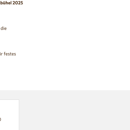
tzbühel 2025
 die
r festes
0