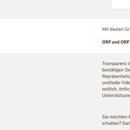
Mit besten G
ORF und ORF-
Transparenz i
bestätigen Si
Repräsentatio
und/oder Vid
zeitlich, ört
Unterstützun
Sie möchten 
erhalten? Dan