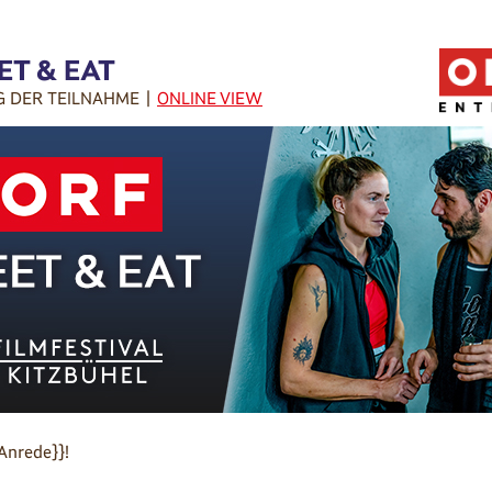
ET & EAT
G DER TEILNAHME |
ONLINE VIEW
Anrede}}!