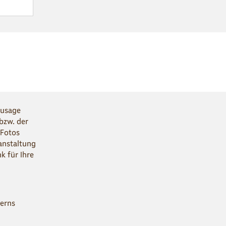
Zusage
 bzw. der
 Fotos
anstaltung
k für Ihre
erns